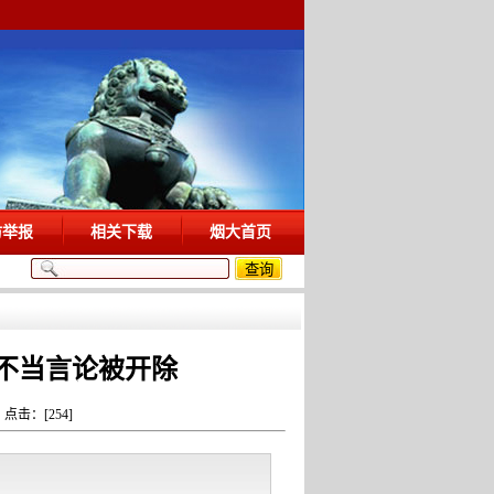
访举报
相关下载
烟大首页
不当言论被开除
 点击：[
254
]