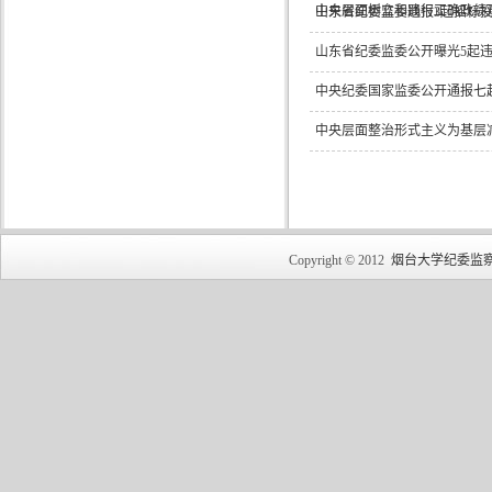
中央层面树立和践行正确政绩
山东省纪委监委通报3起招标
山东省纪委监委公开曝光5起
中央纪委国家监委公开通报七
中央层面整治形式主义为基层
Copyright © 2012
烟台大学纪委监